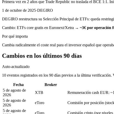
Primera vez en 2 años que Trade Republic no traslada el BCE 1:1. Ini
1 de octubre de 2025
·
DEGIRO
DEGIRO reestructura su Selección Principal de ETFs: queda restringi
Cambio:
ETFs core gratis en Euronext/Xetra
→
~3€ por operación 
Por qué importa
Cambia radicalmente el coste real para el inversor español que oper
Cambios en los últimos 90 días
Auto-actualizado
10
evento
s
registrado
s
en los 90 días previos a la última verificación. 
Fecha
Broker
5 de agosto de
XTB
Remuneración cash EUR:
~
2026
5 de agosto de
eToro
Comisión por posición (stoc
2026
5 de agosto de
eToro
Comisión cripto (por niveles