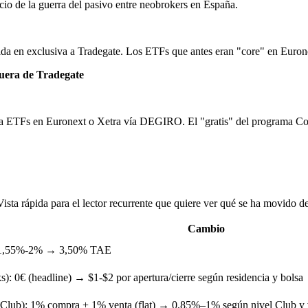
cio de la guerra del pasivo entre neobrokers en España.
da en exclusiva a Tradegate. Los ETFs que antes eran "core" en Euronex
fuera de Tradegate
aba ETFs en Euronext o Xetra vía DEGIRO. El "gratis" del programa Cor
Vista rápida para el lector recurrente que quiere ver qué se ha movido de
Cambio
1,55%-2% → 3,50% TAE
ks):
0€ (headline) → $1-$2 por apertura/cierre según residencia y bolsa
 Club):
1% compra + 1% venta (flat) → 0,85%–1% según nivel Club y