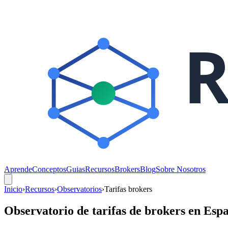
Aprende
Conceptos
Guias
Recursos
Brokers
Blog
Sobre Nosotros
Inicio
›
Recursos
›
Observatorios
›
Tarifas brokers
Observatorio de tarifas de brokers en Esp