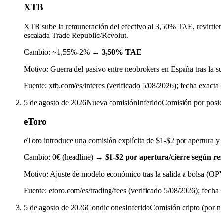
XTB
XTB sube la remuneración del efectivo al 3,50% TAE, revirtie
escalada Trade Republic/Revolut.
Cambio:
~1,55%-2%
→
3,50% TAE
Motivo:
Guerra del pasivo entre neobrokers en España tras la 
Fuente:
xtb.com/es/interes (verificado 5/08/2026); fecha exacta
5 de agosto de 2026
Nueva comisión
Inferido
Comisión por posic
eToro
eToro introduce una comisión explícita de $1-$2 por apertura y
Cambio:
0€ (headline)
→
$1-$2 por apertura/cierre según re
Motivo:
Ajuste de modelo económico tras la salida a bolsa (
Fuente:
etoro.com/es/trading/fees (verificado 5/08/2026); fec
5 de agosto de 2026
Condiciones
Inferido
Comisión cripto (por n