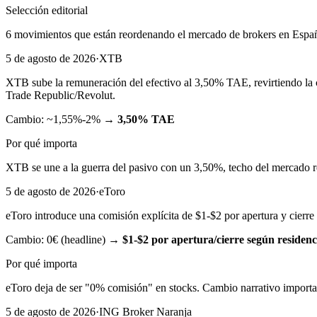
Selección editorial
6
movimientos que están reordenando el mercado de brokers en España. S
5 de agosto de 2026
·
XTB
XTB sube la remuneración del efectivo al 3,50% TAE, revirtiendo la
Trade Republic/Revolut.
Cambio:
~1,55%-2%
→
3,50% TAE
Por qué importa
XTB se une a la guerra del pasivo con un 3,50%, techo del mercado re
5 de agosto de 2026
·
eToro
eToro introduce una comisión explícita de $1-$2 por apertura y cierre
Cambio:
0€ (headline)
→
$1-$2 por apertura/cierre según residenc
Por qué importa
eToro deja de ser "0% comisión" en stocks. Cambio narrativo important
5 de agosto de 2026
·
ING Broker Naranja