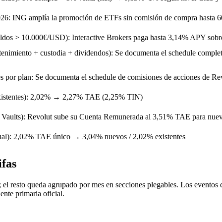
026:
ING amplía la promoción de ETFs sin comisión de compra hasta 60
ldos > 10.000€/USD):
Interactive Brokers paga hasta 3,14% APY sobre
tenimiento + custodia + dividendos):
Se documenta el schedule complet
s por plan:
Se documenta el schedule de comisiones de acciones de Revo
stentes):
2,02% → 2,27% TAE (2,25% TIN)
Vaults):
Revolut sube su Cuenta Remunerada al 3,51% TAE para nuevo
al):
2,02% TAE único → 3,04% nuevos / 2,02% existentes
ifas
s; el resto queda agrupado por mes en secciones plegables. Los evento
ente primaria oficial.