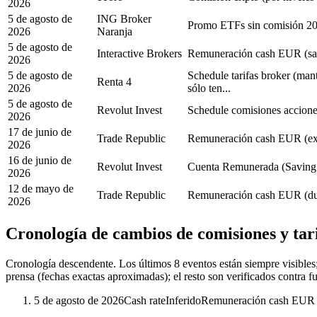
2026
5 de agosto de
ING Broker
Promo ETFs sin comisión 2
2026
Naranja
5 de agosto de
Interactive Brokers
Remuneración cash EUR (sa
2026
5 de agosto de
Schedule tarifas broker (man
Renta 4
2026
sólo ten...
5 de agosto de
Revolut Invest
Schedule comisiones accione
2026
17 de junio de
Trade Republic
Remuneración cash EUR (exi
2026
16 de junio de
Revolut Invest
Cuenta Remunerada (Saving 
2026
12 de mayo de
Trade Republic
Remuneración cash EUR (du
2026
Cronología de cambios de comisiones y tar
Cronología descendente. Los últimos
8
eventos están siempre visible
prensa (fechas exactas aproximadas); el resto son verificados contra fu
5 de agosto de 2026
Cash rate
Inferido
Remuneración cash EUR