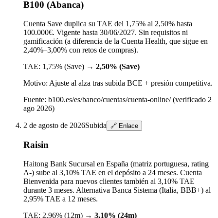
B100 (Abanca)
Cuenta Save duplica su TAE del 1,75% al 2,50% hasta
100.000€. Vigente hasta 30/06/2027. Sin requisitos ni
gamificación (a diferencia de la Cuenta Health, que sigue en
2,40%–3,00% con retos de compras).
TAE:
1,75% (Save)
→
2,50% (Save)
Motivo:
Ajuste al alza tras subida BCE + presión competitiva.
Fuente:
b100.es/es/banco/cuentas/cuenta-online/ (verificado 2
ago 2026)
2 de agosto de 2026
Subida
🔗 Enlace
Raisin
Haitong Bank Sucursal en España (matriz portuguesa, rating
A-) sube al 3,10% TAE en el depósito a 24 meses. Cuenta
Bienvenida para nuevos clientes también al 3,10% TAE
durante 3 meses. Alternativa Banca Sistema (Italia, BBB+) al
2,95% TAE a 12 meses.
TAE:
2,96% (12m)
→
3,10% (24m)