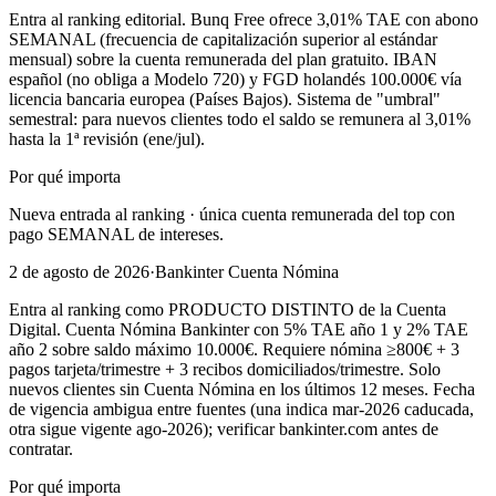
Entra al ranking editorial. Bunq Free ofrece 3,01% TAE con abono
SEMANAL (frecuencia de capitalización superior al estándar
mensual) sobre la cuenta remunerada del plan gratuito. IBAN
español (no obliga a Modelo 720) y FGD holandés 100.000€ vía
licencia bancaria europea (Países Bajos). Sistema de "umbral"
semestral: para nuevos clientes todo el saldo se remunera al 3,01%
hasta la 1ª revisión (ene/jul).
Por qué importa
Nueva entrada al ranking · única cuenta remunerada del top con
pago SEMANAL de intereses.
2 de agosto de 2026
·
Bankinter Cuenta Nómina
Entra al ranking como PRODUCTO DISTINTO de la Cuenta
Digital. Cuenta Nómina Bankinter con 5% TAE año 1 y 2% TAE
año 2 sobre saldo máximo 10.000€. Requiere nómina ≥800€ + 3
pagos tarjeta/trimestre + 3 recibos domiciliados/trimestre. Solo
nuevos clientes sin Cuenta Nómina en los últimos 12 meses. Fecha
de vigencia ambigua entre fuentes (una indica mar-2026 caducada,
otra sigue vigente ago-2026); verificar bankinter.com antes de
contratar.
Por qué importa