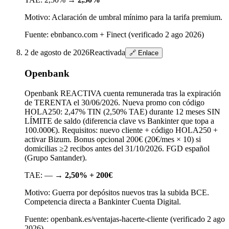
Motivo:
Aclaración de umbral mínimo para la tarifa premium.
Fuente:
ebnbanco.com + Finect (verificado 2 ago 2026)
2 de agosto de 2026
Reactivada
🔗 Enlace
Openbank
Openbank REACTIVA cuenta remunerada tras la expiración
de TERENTA el 30/06/2026. Nueva promo con código
HOLA250: 2,47% TIN (2,50% TAE) durante 12 meses SIN
LÍMITE de saldo (diferencia clave vs Bankinter que topa a
100.000€). Requisitos: nuevo cliente + código HOLA250 +
activar Bizum. Bonus opcional 200€ (20€/mes × 10) si
domicilias ≥2 recibos antes del 31/10/2026. FGD español
(Grupo Santander).
TAE:
—
→
2,50% + 200€
Motivo:
Guerra por depósitos nuevos tras la subida BCE.
Competencia directa a Bankinter Cuenta Digital.
Fuente:
openbank.es/ventajas-hacerte-cliente (verificado 2 ago
2026)