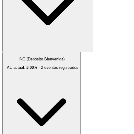
ING (Depósito Bienvenida)
TAE actual:
3,00%
·
2
evento
s
registrado
s