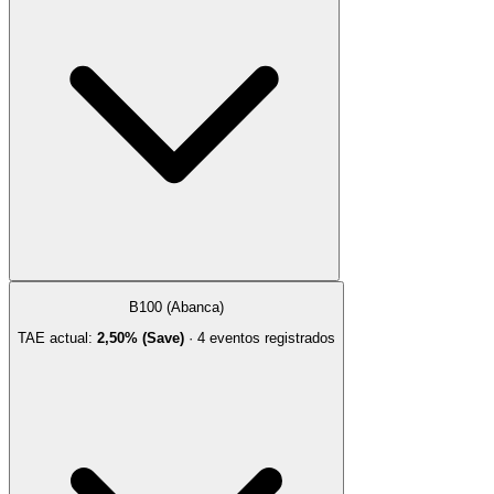
B100 (Abanca)
TAE actual:
2,50% (Save)
·
4
evento
s
registrado
s