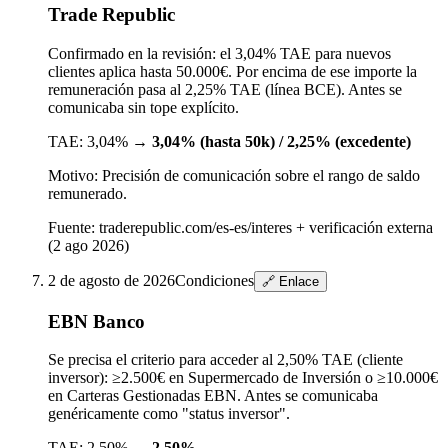
Trade Republic
Confirmado en la revisión: el 3,04% TAE para nuevos
clientes aplica hasta 50.000€. Por encima de ese importe la
remuneración pasa al 2,25% TAE (línea BCE). Antes se
comunicaba sin tope explícito.
TAE:
3,04%
→
3,04% (hasta 50k) / 2,25% (excedente)
Motivo:
Precisión de comunicación sobre el rango de saldo
remunerado.
Fuente:
traderepublic.com/es-es/interes + verificación externa
(2 ago 2026)
2 de agosto de 2026
Condiciones
🔗 Enlace
EBN Banco
Se precisa el criterio para acceder al 2,50% TAE (cliente
inversor): ≥2.500€ en Supermercado de Inversión o ≥10.000€
en Carteras Gestionadas EBN. Antes se comunicaba
genéricamente como "status inversor".
TAE:
2,50%
→
2,50%