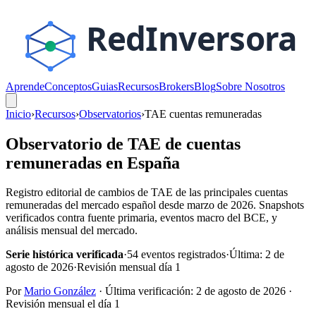
Aprende
Conceptos
Guias
Recursos
Brokers
Blog
Sobre Nosotros
Inicio
›
Recursos
›
Observatorios
›
TAE cuentas remuneradas
Observatorio de TAE de cuentas
remuneradas en España
Registro editorial de cambios de TAE de las principales cuentas
remuneradas del mercado español desde marzo de 2026. Snapshots
verificados contra fuente primaria, eventos macro del BCE, y
análisis mensual del mercado.
Serie histórica verificada
·
54 eventos registrados
·
Última: 2 de
agosto de 2026
·
Revisión mensual día 1
Por
Mario González
· Última verificación:
2 de agosto de 2026
·
Revisión mensual el día 1