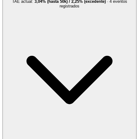
TAE actual:
3,04% (hasta 50k) / 2,25% (excedente)
·
4
evento
s
registrado
s