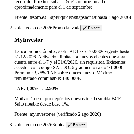
recorrido. Próxima subasta 6m/12m programada
aproximadamente para el 1 de septiembre.
Fuente:
tesoro.es · /api/liquidez/snapshot (subasta 4 ago 2026)
2 de agosto de 2026
Promo lanzada
🔗 Enlace
MyInvestor
Lanza promoción al 2,50% TAE hasta 70.000€ vigente hasta
31/12/2026. Activación limitada a nuevos clientes que abran
cuenta entre el 1/7 y el 31/8/2026, sin requisitos. Existentes
acceden con código SALDO26 y aumento saldo ≥1.000€.
Premium: 3,25% TAE sobre dinero nuevo. Máximo
remunerado combinable: 140.000€.
TAE:
1,00%
→
2,50%
Motivo:
Guerra por depósitos nuevos tras la subida BCE.
Salto notable desde base 1%.
Fuente:
myinvestor.es (verificado 2 ago 2026)
2 de agosto de 2026
Subida
🔗 Enlace