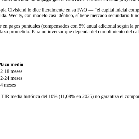
pia Civislend lo dice literalmente en su FAQ — "el capital inicial compr
lida. Wecity, con modelo casi idéntico, sí tiene mercado secundario func
s
en pagos puntuales (compensados con 5% anual adicional según la pr
l plazo prometido. Para un inversor que dependa del cumplimiento del c
Plazo medio
12-18 meses
12-24 meses
24 meses
La TIR media histórica del 10% (11,08% en 2025) no garantiza el compor