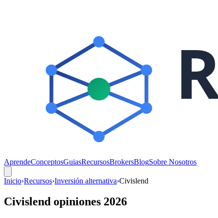
Aprende
Conceptos
Guias
Recursos
Brokers
Blog
Sobre Nosotros
Inicio
›
Recursos
›
Inversión alternativa
›
Civislend
Civislend opiniones 2026