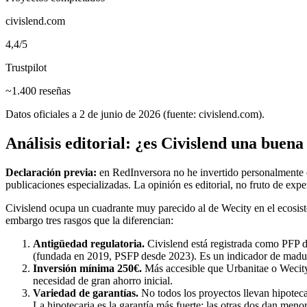
civislend.com
4,4/5
Trustpilot
~1.400 reseñas
Datos oficiales a 2 de junio de 2026 (fuente: civislend.com).
Análisis editorial: ¿es Civislend una buena
Declaración previa:
en RedInversora no he invertido personalmente en
publicaciones especializadas. La opinión es editorial, no fruto de exp
Civislend ocupa un cuadrante muy parecido al de Wecity en el ecosi
embargo tres rasgos que la diferencian:
Antigüedad regulatoria.
Civislend está registrada como PFP 
(fundada en 2019, PSFP desde 2023). Es un indicador de madur
Inversión mínima 250€.
Más accesible que Urbanitae o Wecity 
necesidad de gran ahorro inicial.
Variedad de garantías.
No todos los proyectos llevan hipoteca
La hipotecaria es la garantía más fuerte; las otras dos dan men