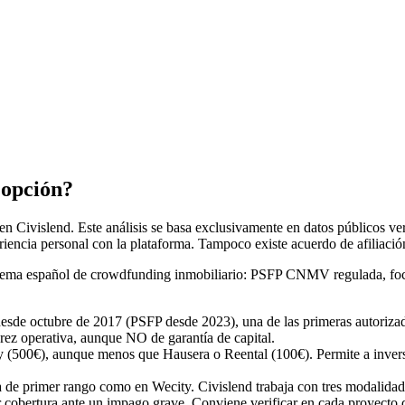
 opción?
 Civislend. Este análisis se basa exclusivamente en datos públicos ver
eriencia personal con la plataforma. Tampoco existe acuerdo de afiliaci
stema español de crowdfunding inmobiliario: PSFP CNMV regulada, foco
desde octubre de 2017 (PSFP desde 2023), una de las primeras autoriz
ez operativa, aunque NO de garantía de capital.
(500€), aunque menos que Hausera o Reental (100€). Permite a inversor
 de primer rango como en Wecity. Civislend trabaja con tres modalidades
or cobertura ante un impago grave. Conviene verificar en cada proyecto q