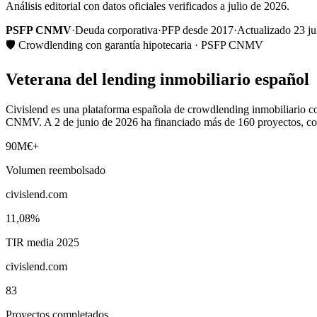
Análisis editorial con datos oficiales verificados a julio de 2026.
PSFP CNMV
·
Deuda corporativa
·
PFP desde 2017
·
Actualizado 23 ju
🛡️ Crowdlending con garantía hipotecaria · PSFP CNMV
Veterana del lending inmobiliario español
Civislend es una plataforma española de crowdlending inmobiliario c
CNMV. A 2 de junio de 2026 ha financiado más de 160 proyectos, c
90M€+
Volumen reembolsado
civislend.com
11,08%
TIR media 2025
civislend.com
83
Proyectos completados